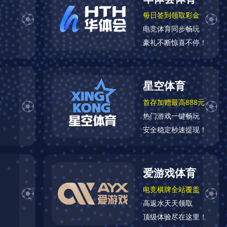
高品质的数字化观赛体验。我们整合
online(中国)服务。
亚、中东、欧洲等区域建立了本地化技
问量持续增长，深受广大体育爱好者