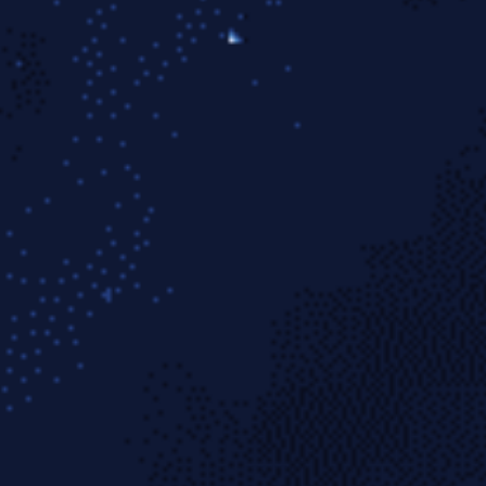
安全登录器
具
采用轻量化架构与加密访问机
Mac 与
制，适配多种设备系统，有效
，帮助用户稳
防劫持、防屏蔽，保障平台访
轻松绕过访
问安全性和数据一致性。
同步与内容