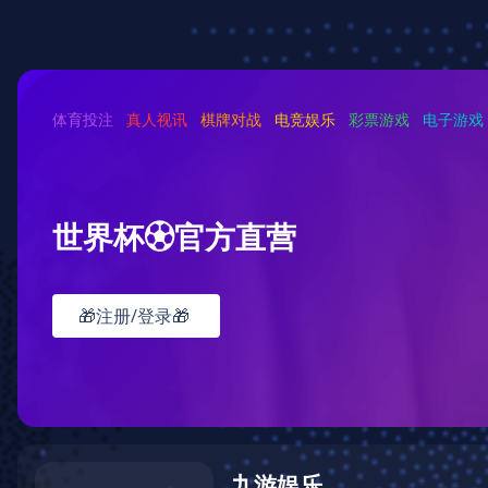
完美
连接你的赛事视野，打造