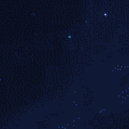
洛
杉
矶