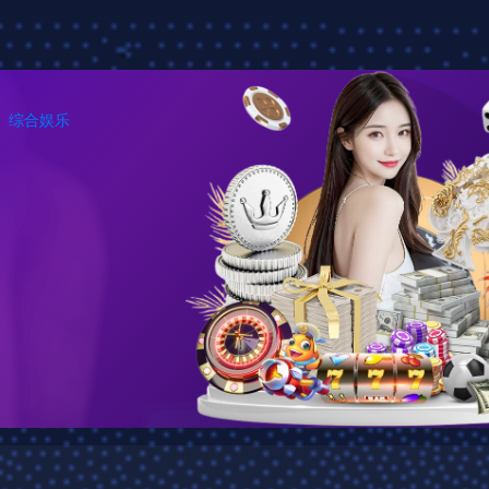
体育官网
· 体育观看
球迷专属的数字主场。
完美体育官网网页版
提供多终端
分与赛事推荐，让你随时随地畅享体育内容。
网页端入口
下载APP