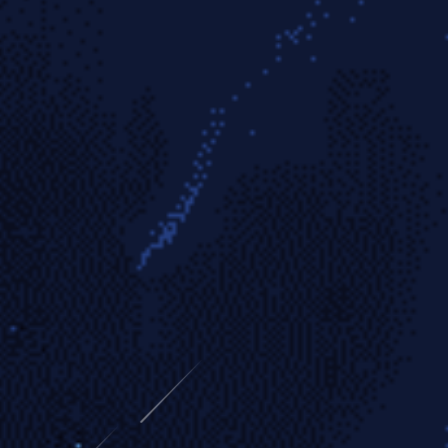
完美体育官网全站App
我们推出的原生应用覆盖体育、电竞等热门内容，
支持赛事查看、数据浏览与多端同步，结合高清直
播与智能提醒，为用户带来高效、流畅的体验。