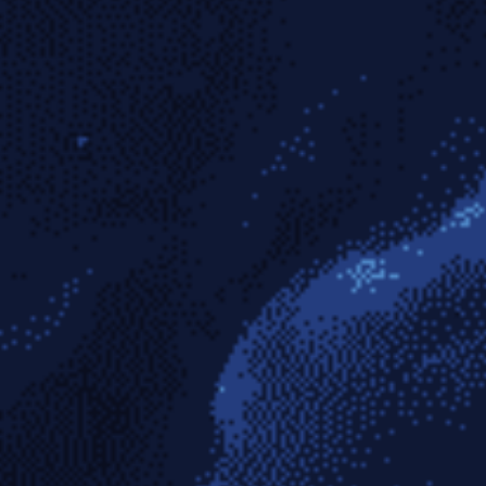
京
新
加
坡
巴
西
完美体育官网网络化安全体